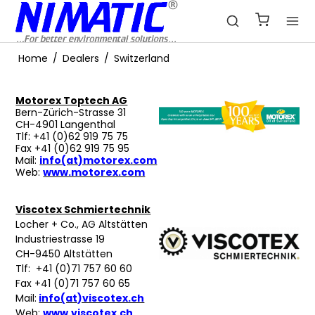
Home
/
Dealers
/
Switzerland
Motorex Toptech AG
Bern-Zürich-Strasse 31
CH-4901 Langenthal
Tlf: +41 (0)62 919 75 75
Fax +41 (0)62 919 75 95
Mail:
info(at)motorex.com
Web:
www.motorex.com
Viscotex Schmiertechnik
Locher + Co., AG Altstätten
Industriestrasse 19
CH-9450 Altstätten
Tlf: +41 (0)71 757 60 60
Fax +41 (0)71 757 60 65
Mail:
info(at)viscotex.ch
Web:
www.viscotex.ch